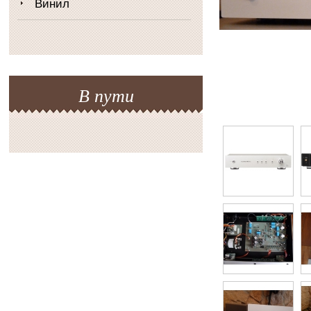
Винил
В пути